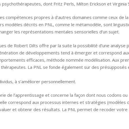
s psychothérapeutes, dont Fritz Perls, Milton Erickson et Virginia S
res compétences propres à d’autres domaines comme ceux de la 
ers modèles décrits en PNL, comme le métamodèle, sont linguistiqu
hanger les représentations mentales sensorielles d’un sujet.
s de Robert Dilts offre par la suite la possibilité d’une analyse
génération de développements tend à émerger et correspond au
comportements efficaces, méthode nommée modélisation. Aux pre
s thérapeutes. La PNL se fonde également sur des présupposés
dividus, à s’améliorer personnellement.
orie de l’apprentissage et concerne la façon dont nous codons 
elle correspond aux processus internes et stratégies (modèles d
aluer et obtenir des résultats. La PNL permet de recoder votre