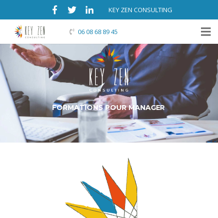
KEY ZEN CONSULTING
06 08 68 89 45
F
O
R
M
A
T
I
O
N
S
P
O
U
R
M
A
N
A
G
E
R