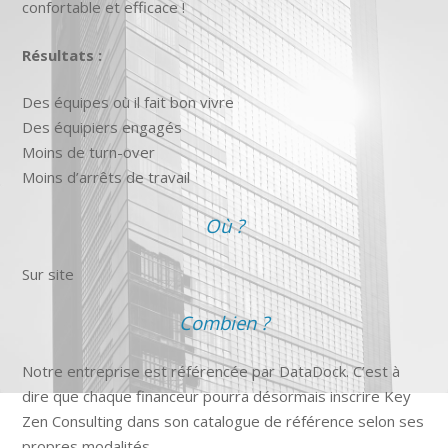
confortable et efficace !
Résultats :
Des équipes où il fait bon vivre
Des équipiers engagés
Moins de turn-over
Moins d’arrêts de travail
Où ?
Sur site
Combien ?
Notre entreprise est référencée par DataDock. C’est à
dire que chaque financeur pourra désormais inscrire Key
Zen Consulting dans son catalogue de référence selon ses
propres modalités.