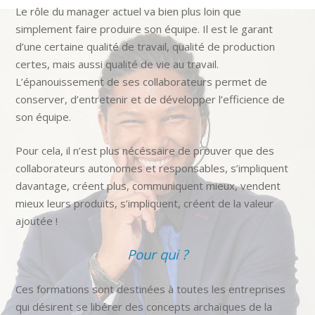
Le rôle du manager actuel va bien plus loin que
simplement faire produire son équipe. Il est le garant
d’une certaine qualité de travail, qualité de production
certes, mais aussi qualité de vie au travail.
L’épanouissement de ses collaborateurs permet de
conserver, d’entretenir et de développer l’efficience de
son équipe.
Pour cela, il n’est plus nécéssaire de prouver que des
collaborateurs autonomes et responsables, s’impliquent
davantage, créent plus, communiquent mieux, vendent
mieux leurs produits, s’impliquent, créent de la valeur
ajoutée !
Pour qui ?
Ces formations sont destinées à toutes les entreprises
qui désirent se libérer des concepts archaïques de la