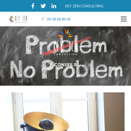
KEY ZEN CONSULTING
06 08 68 89 45
C
O
N
S
E
I
L
S