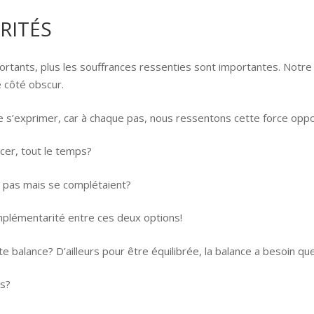
RITÉS
mportants, plus les souffrances ressenties sont importantes. Notr
e côté obscur.
de s’exprimer, car à chaque pas, nous ressentons cette force oppo
cer, tout le temps?
nt pas mais se complétaient?
complémentarité entre ces deux options!
e balance? D’ailleurs pour être équilibrée, la balance a besoin q
és?